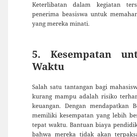
Keterlibatan dalam kegiatan te
penerima beasiswa untuk memaham
yang mereka minati.
5.
Kesempatan un
Waktu
Salah satu tantangan bagi mahasisw
kurang mampu adalah risiko terha
keuangan. Dengan mendapatkan Be
memiliki kesempatan yang lebih be
tepat waktu. Bantuan biaya pendidi
bahwa mereka tidak akan terpaks