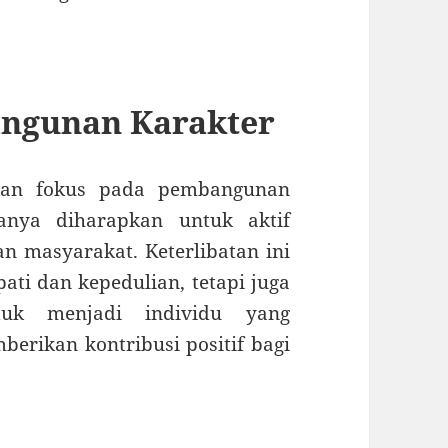
ngunan Karakter
ikan fokus pada pembangunan
sanya diharapkan untuk aktif
n masyarakat. Keterlibatan ini
i dan kepedulian, tetapi juga
tuk menjadi individu yang
rikan kontribusi positif bagi