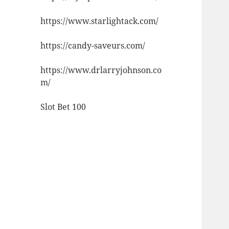
https://www.starlightack.com/
https://candy-saveurs.com/
https://www.drlarryjohnson.co
m/
Slot Bet 100