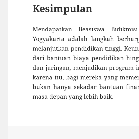
Kesimpulan
Mendapatkan Beasiswa Bidikmis
Yogyakarta adalah langkah berhar
melanjutkan pendidikan tinggi. Keu
dari bantuan biaya pendidikan hin
dan jaringan, menjadikan program i
karena itu, bagi mereka yang memen
bukan hanya sekadar bantuan finans
masa depan yang lebih baik.