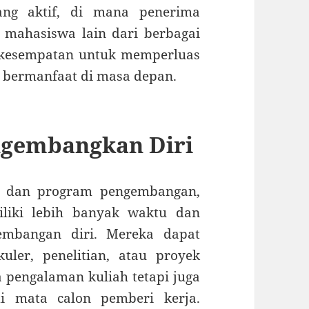
ang aktif, di mana penerima
 mahasiswa lain dari berbagai
n kesempatan untuk memperluas
 bermanfaat di masa depan.
ngembangkan Diri
l dan program pengembangan,
iliki lebih banyak waktu dan
embangan diri. Mereka dapat
kuler, penelitian, atau proyek
 pengalaman kuliah tetapi juga
di mata calon pemberi kerja.