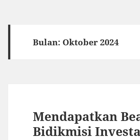
Bulan:
Oktober 2024
Mendapatkan Be
Bidikmisi Invest