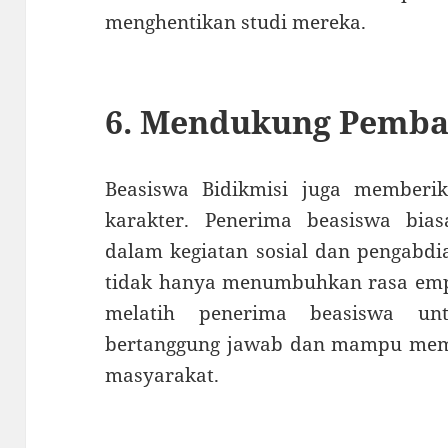
menghentikan studi mereka.
6.
Mendukung Pemba
Beasiswa Bidikmisi juga member
karakter. Penerima beasiswa bia
dalam kegiatan sosial dan pengabdia
tidak hanya menumbuhkan rasa empat
melatih penerima beasiswa un
bertanggung jawab dan mampu membe
masyarakat.