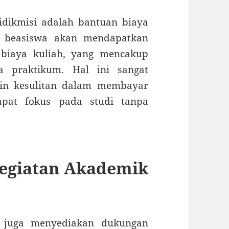
dikmisi adalah bantuan biaya
 beasiswa akan mendapatkan
 biaya kuliah, yang mencakup
a praktikum. Hal ini sangat
n kesulitan dalam membayar
apat fokus pada studi tanpa
egiatan Akademik
a juga menyediakan dukungan