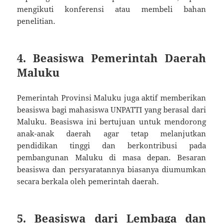
mengikuti konferensi atau membeli bahan
penelitian.
4. Beasiswa Pemerintah Daerah
Maluku
Pemerintah Provinsi Maluku juga aktif memberikan
beasiswa bagi mahasiswa UNPATTI yang berasal dari
Maluku. Beasiswa ini bertujuan untuk mendorong
anak-anak daerah agar tetap melanjutkan
pendidikan tinggi dan berkontribusi pada
pembangunan Maluku di masa depan. Besaran
beasiswa dan persyaratannya biasanya diumumkan
secara berkala oleh pemerintah daerah.
5. Beasiswa dari Lembaga dan