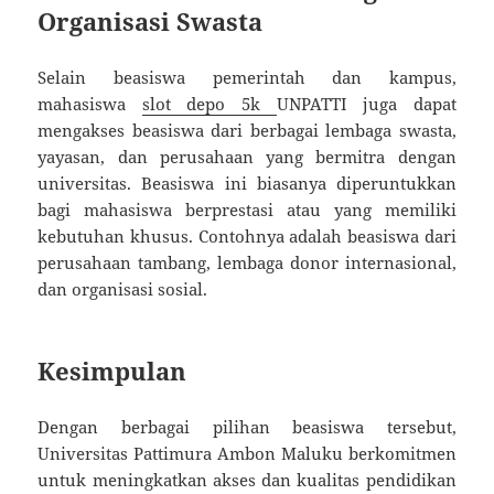
Organisasi Swasta
Selain beasiswa pemerintah dan kampus,
mahasiswa
slot depo 5k
UNPATTI juga dapat
mengakses beasiswa dari berbagai lembaga swasta,
yayasan, dan perusahaan yang bermitra dengan
universitas. Beasiswa ini biasanya diperuntukkan
bagi mahasiswa berprestasi atau yang memiliki
kebutuhan khusus. Contohnya adalah beasiswa dari
perusahaan tambang, lembaga donor internasional,
dan organisasi sosial.
Kesimpulan
Dengan berbagai pilihan beasiswa tersebut,
Universitas Pattimura Ambon Maluku berkomitmen
untuk meningkatkan akses dan kualitas pendidikan