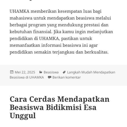
UHAMKA memberikan kesempatan luas bagi
mahasiswa untuk mendapatkan beasiswa melalui
berbagai program yang mendukung prestasi dan
kebutuhan finansial. Jika kamu ingin melanjutkan
pendidikan di UHAMKA, pastikan untuk
memanfaatkan informasi beasiswa ini agar
pendidikan semakin terjangkau dan berkualitas.
Diposkan
Kategori
Tag
Mei 22, 2025
Beasiswa
Langkah Mudah Mendapatkan
pada
untuk Langkah Mudah Menda
Beasiswa di UHAMKA
Berikan komentar
Cara Cerdas Mendapatkan
Beasiswa Bidikmisi Esa
Unggul