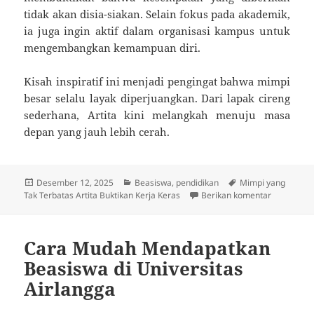
tidak akan disia-siakan. Selain fokus pada akademik,
ia juga ingin aktif dalam organisasi kampus untuk
mengembangkan kemampuan diri.
Kisah inspiratif ini menjadi pengingat bahwa mimpi
besar selalu layak diperjuangkan. Dari lapak cireng
sederhana, Artita kini melangkah menuju masa
depan yang jauh lebih cerah.
Diposkan
Kategori
Tag
Desember 12, 2025
Beasiswa
,
pendidikan
Mimpi yang
pada
untuk Mimp
Tak Terbatas Artita Buktikan Kerja Keras
Berikan komentar
Cara Mudah Mendapatkan
Beasiswa di Universitas
Airlangga