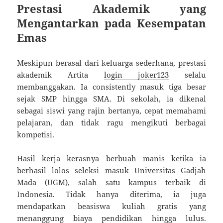
Prestasi Akademik yang
Mengantarkan pada Kesempatan
Emas
Meskipun berasal dari keluarga sederhana, prestasi
akademik Artita
login joker123
selalu
membanggakan. Ia consistently masuk tiga besar
sejak SMP hingga SMA. Di sekolah, ia dikenal
sebagai siswi yang rajin bertanya, cepat memahami
pelajaran, dan tidak ragu mengikuti berbagai
kompetisi.
Hasil kerja kerasnya berbuah manis ketika ia
berhasil lolos seleksi masuk Universitas Gadjah
Mada (UGM), salah satu kampus terbaik di
Indonesia. Tidak hanya diterima, ia juga
mendapatkan beasiswa kuliah gratis yang
menanggung biaya pendidikan hingga lulus.