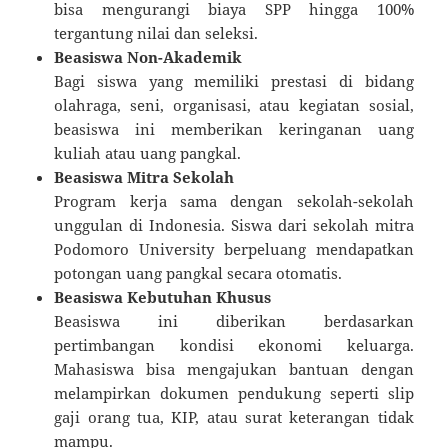
bisa mengurangi biaya SPP hingga 100%
tergantung nilai dan seleksi.
Beasiswa Non-Akademik
Bagi siswa yang memiliki prestasi di bidang
olahraga, seni, organisasi, atau kegiatan sosial,
beasiswa ini memberikan keringanan uang
kuliah atau uang pangkal.
Beasiswa Mitra Sekolah
Program kerja sama dengan sekolah-sekolah
unggulan di Indonesia. Siswa dari sekolah mitra
Podomoro University berpeluang mendapatkan
potongan uang pangkal secara otomatis.
Beasiswa Kebutuhan Khusus
Beasiswa ini diberikan berdasarkan
pertimbangan kondisi ekonomi keluarga.
Mahasiswa bisa mengajukan bantuan dengan
melampirkan dokumen pendukung seperti slip
gaji orang tua, KIP, atau surat keterangan tidak
mampu.