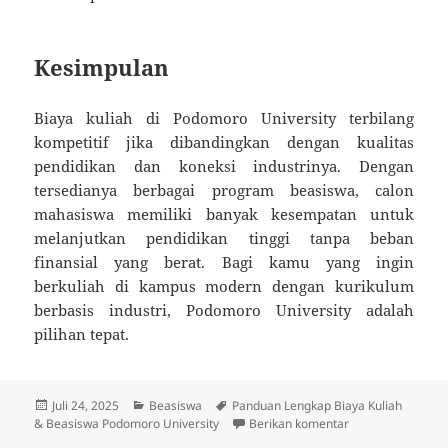
Kesimpulan
Biaya kuliah di Podomoro University terbilang
kompetitif jika dibandingkan dengan kualitas
pendidikan dan koneksi industrinya. Dengan
tersedianya berbagai program beasiswa, calon
mahasiswa memiliki banyak kesempatan untuk
melanjutkan pendidikan tinggi tanpa beban
finansial yang berat. Bagi kamu yang ingin
berkuliah di kampus modern dengan kurikulum
berbasis industri, Podomoro University adalah
pilihan tepat.
Diposkan
Kategori
Tag
Juli 24, 2025
Beasiswa
Panduan Lengkap Biaya Kuliah
pada
untuk Panduan Le
& Beasiswa Podomoro University
Berikan komentar