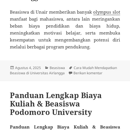
Beasiswa di Unair memberikan banyak
olympus slot
manfaat bagi mahasiswa, antara lain meringankan
beban biaya pendidikan dan biaya hidup,
meningkatkan motivasi belajar, serta membuka
kesempatan untuk mengembangkan potensi diri
melalui berbagai program pendukung.
Diposkan
Kategori
Tag
Agustus 4, 2025
Beasiswa
Cara Mudah Mendapatkan
pada
untuk Cara Muda
Beasiswa di Universitas Airlangga
Berikan komentar
Panduan Lengkap Biaya
Kuliah & Beasiswa
Podomoro University
Panduan Lengkap Biaya Kuliah & Beasiswa