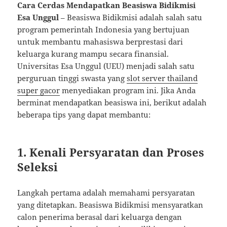
Cara Cerdas Mendapatkan Beasiswa Bidikmisi
Esa Unggul
– Beasiswa Bidikmisi adalah salah satu
program pemerintah Indonesia yang bertujuan
untuk membantu mahasiswa berprestasi dari
keluarga kurang mampu secara finansial.
Universitas Esa Unggul (UEU) menjadi salah satu
perguruan tinggi swasta yang
slot server thailand
super gacor
menyediakan program ini. Jika Anda
berminat mendapatkan beasiswa ini, berikut adalah
beberapa tips yang dapat membantu:
1.
Kenali Persyaratan dan Proses
Seleksi
Langkah pertama adalah memahami persyaratan
yang ditetapkan. Beasiswa Bidikmisi mensyaratkan
calon penerima berasal dari keluarga dengan