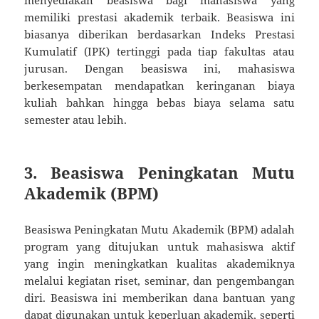
memiliki prestasi akademik terbaik. Beasiswa ini
biasanya diberikan berdasarkan Indeks Prestasi
Kumulatif (IPK) tertinggi pada tiap fakultas atau
jurusan. Dengan beasiswa ini, mahasiswa
berkesempatan mendapatkan keringanan biaya
kuliah bahkan hingga bebas biaya selama satu
semester atau lebih.
3. Beasiswa Peningkatan Mutu
Akademik (BPM)
Beasiswa Peningkatan Mutu Akademik (BPM) adalah
program yang ditujukan untuk mahasiswa aktif
yang ingin meningkatkan kualitas akademiknya
melalui kegiatan riset, seminar, dan pengembangan
diri. Beasiswa ini memberikan dana bantuan yang
dapat digunakan untuk keperluan akademik, seperti