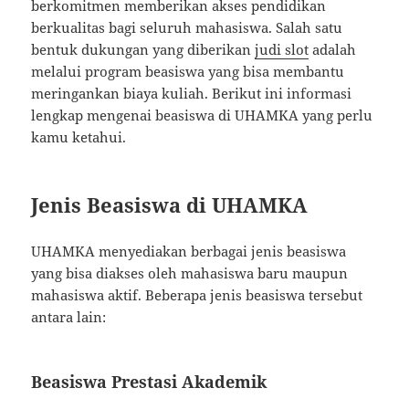
berkomitmen memberikan akses pendidikan
berkualitas bagi seluruh mahasiswa. Salah satu
bentuk dukungan yang diberikan
judi slot
adalah
melalui program beasiswa yang bisa membantu
meringankan biaya kuliah. Berikut ini informasi
lengkap mengenai beasiswa di UHAMKA yang perlu
kamu ketahui.
Jenis Beasiswa di UHAMKA
UHAMKA menyediakan berbagai jenis beasiswa
yang bisa diakses oleh mahasiswa baru maupun
mahasiswa aktif. Beberapa jenis beasiswa tersebut
antara lain:
Beasiswa Prestasi Akademik