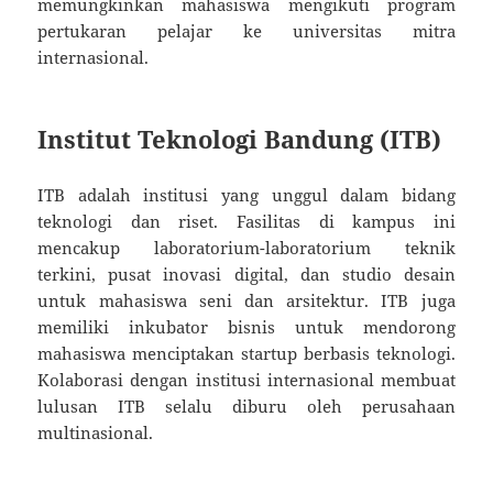
memungkinkan mahasiswa mengikuti program
pertukaran pelajar ke universitas mitra
internasional.
Institut Teknologi Bandung (ITB)
ITB adalah institusi yang unggul dalam bidang
teknologi dan riset. Fasilitas di kampus ini
mencakup laboratorium-laboratorium teknik
terkini, pusat inovasi digital, dan studio desain
untuk mahasiswa seni dan arsitektur. ITB juga
memiliki inkubator bisnis untuk mendorong
mahasiswa menciptakan startup berbasis teknologi.
Kolaborasi dengan institusi internasional membuat
lulusan ITB selalu diburu oleh perusahaan
multinasional.