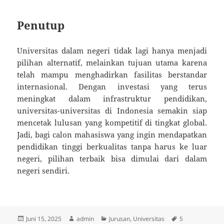
Penutup
Universitas dalam negeri tidak lagi hanya menjadi
pilihan alternatif, melainkan tujuan utama karena
telah mampu menghadirkan fasilitas berstandar
internasional. Dengan investasi yang terus
meningkat dalam infrastruktur pendidikan,
universitas-universitas di Indonesia semakin siap
mencetak lulusan yang kompetitif di tingkat global.
Jadi, bagi calon mahasiswa yang ingin mendapatkan
pendidikan tinggi berkualitas tanpa harus ke luar
negeri, pilihan terbaik bisa dimulai dari dalam
negeri sendiri.
Diposkan
Penulis
Kategori
Tag
Juni 15, 2025
admin
Jurusan
,
Universitas
5