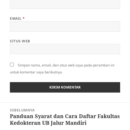
EMAIL
*
SITUS WEB
Simpan nama, email, dan situs web saya pada peramban ini
untuk komentar saya berikutnya.
Navigasi
SEBELUMNYA
pos
Panduan Syarat dan Cara Daftar Fakultas
Pos
Kedokteran UB Jalur Mandiri
sebelumnya: