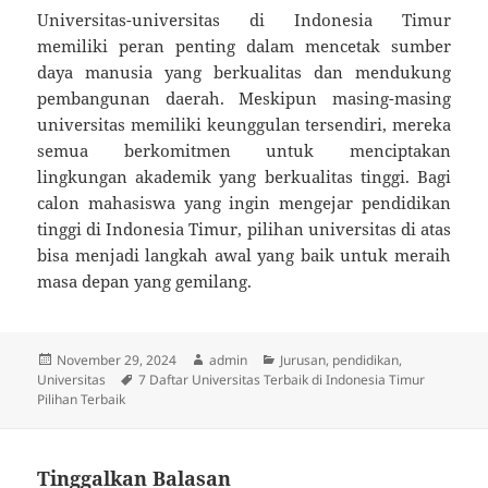
Universitas-universitas di Indonesia Timur
memiliki peran penting dalam mencetak sumber
daya manusia yang berkualitas dan mendukung
pembangunan daerah. Meskipun masing-masing
universitas memiliki keunggulan tersendiri, mereka
semua berkomitmen untuk menciptakan
lingkungan akademik yang berkualitas tinggi. Bagi
calon mahasiswa yang ingin mengejar pendidikan
tinggi di Indonesia Timur, pilihan universitas di atas
bisa menjadi langkah awal yang baik untuk meraih
masa depan yang gemilang.
Diposkan
Penulis
Kategori
November 29, 2024
admin
Jurusan
,
pendidikan
,
pada
Tag
Universitas
7 Daftar Universitas Terbaik di Indonesia Timur
Pilihan Terbaik
Tinggalkan Balasan