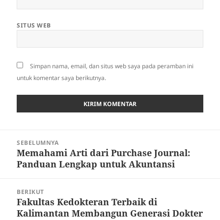
SITUS WEB
Simpan nama, email, dan situs web saya pada peramban ini
untuk komentar saya berikutnya.
Navigasi
SEBELUMNYA
pos
Memahami Arti dari Purchase Journal:
Pos
Panduan Lengkap untuk Akuntansi
sebelumnya:
BERIKUT
Fakultas Kedokteran Terbaik di
Pos
Kalimantan Membangun Generasi Dokter
berikutnya: