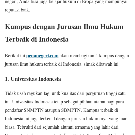
negeri, Anda bisa juga belajar hukum di Eropa yang mempunyai
reputasi baik.
Kampus dengan Jurusan Ilmu Hukum
Terbaik di Indonesia
penanegeri.com
Berikut ini
akan membagikan 4 kampus dengan
jurusan ilmu hukum terbaik di Indonesia, simak dibawah ini.
1. Universitas Indonesia
Tidak usah ragukan lagi untk kualitas dari perguruan tinggi satu
ini. Universitas Indonesia tetap sebagai pilihan utama bagi para
pendaftar SNMPTN ataupun SBMPTN. Kampus terbaik di
Indonesia ini juga terkenal dengan jurusan hukum nya yang luar
biasa. Tebrukti dari sejumlah alumni ternama yang lahir dari