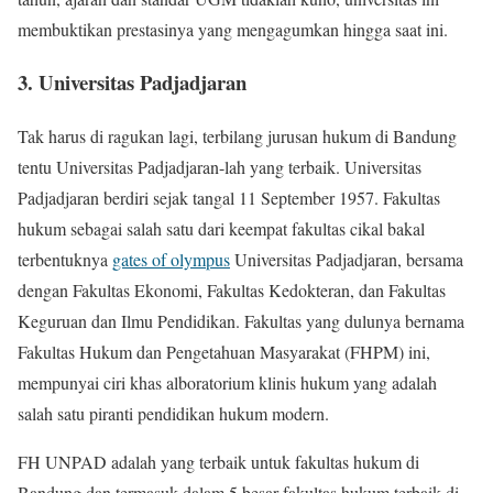
membuktikan prestasinya yang mengagumkan hingga saat ini.
3. Universitas Padjadjaran
Tak harus di ragukan lagi, terbilang jurusan hukum di Bandung
tentu Universitas Padjadjaran-lah yang terbaik. Universitas
Padjadjaran berdiri sejak tangal 11 September 1957. Fakultas
hukum sebagai salah satu dari keempat fakultas cikal bakal
terbentuknya
gates of olympus
Universitas Padjadjaran, bersama
dengan Fakultas Ekonomi, Fakultas Kedokteran, dan Fakultas
Keguruan dan Ilmu Pendidikan. Fakultas yang dulunya bernama
Fakultas Hukum dan Pengetahuan Masyarakat (FHPM) ini,
mempunyai ciri khas alboratorium klinis hukum yang adalah
salah satu piranti pendidikan hukum modern.
FH UNPAD adalah yang terbaik untuk fakultas hukum di
Bandung dan termasuk dalam 5 besar fakultas hukum terbaik di