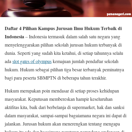
Daftar 4 Pilihan Kampus Jurusan Ilmu Hukum Terbaik di
Indonesia
– Indonesia termasuk dalam salah satu negara yang
menyelenggarakan pilihan sekolah jurusan hukum terbanyak di
dunia. Seperti yang sudah kita ketahui, di setiap tahunnya selalu
ada
slot gates of olympus
kemajuan jumlah pendaftar sekolah
hukum. Hukum sebagai pilihan tiga besar terbanyak peminatnya
bagi para peserta SBMPTN di beberapa tahun terakhir.
Hukum merupakan poin mendasar di setiap proses kehidupan
masyarakat. Keputusan membereskan hampir keseluruhan
aktifitas kita, baik dari berbelanja di supermarket, hak dan sanksi
dalam masyarakat, sampai-sampai bagaiamana negara ini dapat di
jalankan. Jurusan hukum akan menerengkan tentang mengapa
hukum itu ada dan bagaimana peraturan perundang-undangan di