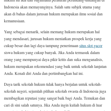
Indonesia akan memayunginya. Salah satu subjek utama yang
akan di bahas dalam jurusan hukum merupakan ilmu sosial dan
kemanusiaan.
Yang sebagai menarik, selain memang hukum merupakan hal
yang mendasari, jurusan hukum meniatkan prospek kerja yang
cukup besar dan lagi daya tampung penerimaan
situs slot gacor
siswa hukum yang cukup banyak. Jika Anda termasuk dalam
orang yang mempunyai daya pikir kritis dan suka menganalisis,
hukum merupakan rekomendasi yang baik untuk sekolah lanjutan
Anda. Kenali diri Anda dan pertimbangkan hal ini.
Daya tarik sekolah hukum tidak hanya berjalan untuk sekolah-
sekolah negeri, sejumlah pilihan sekolah swasta di Indonesia juga
membagikan reputasi yang sangat baik bagi Anda. Temukan dan
cari di sini salah satunya. Jika Anda ingin kuliah hukum di luar