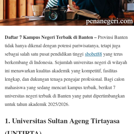
Daftar 7 Kampus Negeri Terbaik di Banten –
Provinsi Banten
tidak hanya dikenal dengan potensi pariwisatanya, tetapi juga
sebagai salah satu pusat pendidikan tinggi
sbobet88
yang terus
berkembang di Indonesia. Sejumlah universitas negeri di wilayah
ini menawarkan kualitas akademik yang kompetitif, fasilitas
lengkap, dan dukungan tenaga pengajar profesional. Bagi calon
mahasiswa yang sedang mencari kampus terbaik, berikut 7
universitas negeri terbaik di Banten yang patut dipertimbangkan
untuk tahun akademik 2025/2026.
1. Universitas Sultan Ageng Tirtayasa
(UNTIRTA)