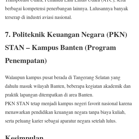
berbagai kompetensi penerbangan lainnya. Lulusannya banyak
terserap di industri aviasi nasional.
7. Politeknik Keuangan Negara (PKN)
STAN – Kampus Banten (Program
Penempatan)
Walaupun kampus pusat berada di Tangerang Selatan yang
dahulu masuk wilayah Banten, beberapa kegiatan akademik dan
praktik lapangan ditempatkan di area Banten.
PKN STAN tetap menjadi kampus negeri favorit nasional karena
menawarkan pendidikan keuangan negara tanpa biaya kuliah,
serta peluang karier sebagai aparatur negara setelah lulus.
Kesimpulan