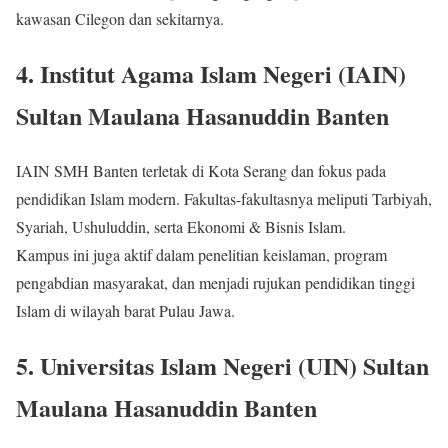
kawasan Cilegon dan sekitarnya.
4. Institut Agama Islam Negeri (IAIN)
Sultan Maulana Hasanuddin Banten
IAIN SMH Banten terletak di Kota Serang dan fokus pada
pendidikan Islam modern. Fakultas-fakultasnya meliputi Tarbiyah,
Syariah, Ushuluddin, serta Ekonomi & Bisnis Islam.
Kampus ini juga aktif dalam penelitian keislaman, program
pengabdian masyarakat, dan menjadi rujukan pendidikan tinggi
Islam di wilayah barat Pulau Jawa.
5. Universitas Islam Negeri (UIN) Sultan
Maulana Hasanuddin Banten