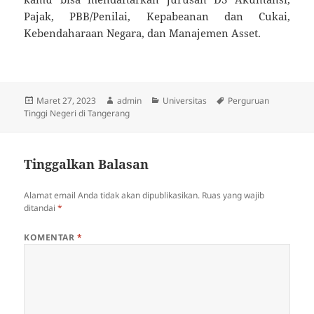
Pajak, PBB/Penilai, Kepabeanan dan Cukai,
Kebendaharaan Negara, dan Manajemen Asset.
Diposkan
Penulis
Kategori
Tag
Maret 27, 2023
admin
Universitas
Perguruan
pada
Tinggi Negeri di Tangerang
Tinggalkan Balasan
Alamat email Anda tidak akan dipublikasikan.
Ruas yang wajib
ditandai
*
KOMENTAR
*