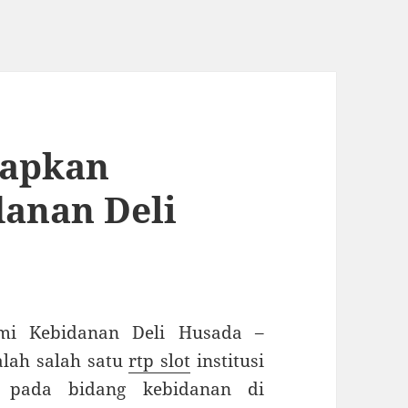
rapkan
danan Deli
mi Kebidanan Deli Husada –
lah salah satu
rtp slot
institusi
s pada bidang kebidanan di