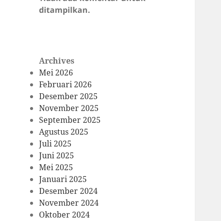
ditampilkan.
Archives
Mei 2026
Februari 2026
Desember 2025
November 2025
September 2025
Agustus 2025
Juli 2025
Juni 2025
Mei 2025
Januari 2025
Desember 2024
November 2024
Oktober 2024