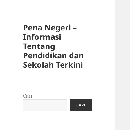
Pena Negeri –
Informasi
Tentang
Pendidikan dan
Sekolah Terkini
Cari
CARI