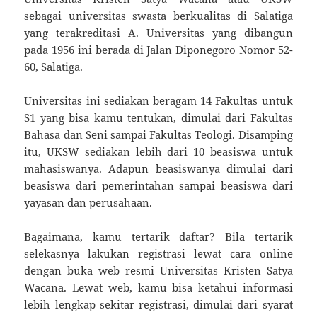
sebagai universitas swasta berkualitas di Salatiga
yang terakreditasi A. Universitas yang dibangun
pada 1956 ini berada di Jalan Diponegoro Nomor 52-
60, Salatiga.
Universitas ini sediakan beragam 14 Fakultas untuk
S1 yang bisa kamu tentukan, dimulai dari Fakultas
Bahasa dan Seni sampai Fakultas Teologi. Disamping
itu, UKSW sediakan lebih dari 10 beasiswa untuk
mahasiswanya. Adapun beasiswanya dimulai dari
beasiswa dari pemerintahan sampai beasiswa dari
yayasan dan perusahaan.
Bagaimana, kamu tertarik daftar? Bila tertarik
selekasnya lakukan registrasi lewat cara online
dengan buka web resmi Universitas Kristen Satya
Wacana. Lewat web, kamu bisa ketahui informasi
lebih lengkap sekitar registrasi, dimulai dari syarat