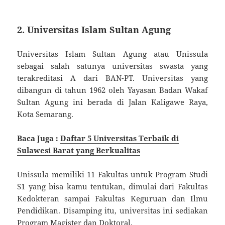
2. Universitas Islam Sultan Agung
Universitas Islam Sultan Agung atau Unissula
sebagai salah satunya universitas swasta yang
terakreditasi A dari BAN-PT. Universitas yang
dibangun di tahun 1962 oleh Yayasan Badan Wakaf
Sultan Agung ini berada di Jalan Kaligawe Raya,
Kota Semarang.
Baca Juga :
Daftar 5 Universitas Terbaik di
Sulawesi Barat yang Berkualitas
Unissula memiliki 11 Fakultas untuk Program Studi
S1 yang bisa kamu tentukan, dimulai dari Fakultas
Kedokteran sampai Fakultas Keguruan dan Ilmu
Pendidikan. Disamping itu, universitas ini sediakan
Program Magister dan Doktoral.