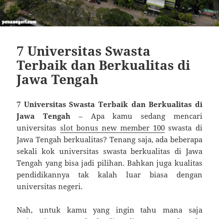
7 Universitas Swasta
Terbaik dan Berkualitas di
Jawa Tengah
7 Universitas Swasta Terbaik dan Berkualitas di
Jawa Tengah
– Apa kamu sedang mencari
universitas
slot bonus new member 100
swasta di
Jawa Tengah berkualitas? Tenang saja, ada beberapa
sekali kok universitas swasta berkualitas di Jawa
Tengah yang bisa jadi pilihan. Bahkan juga kualitas
pendidikannya tak kalah luar biasa dengan
universitas negeri.
Nah, untuk kamu yang ingin tahu mana saja