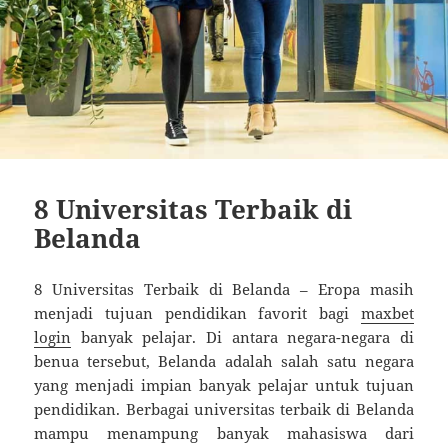
8 Universitas Terbaik di
Belanda
8 Universitas Terbaik di Belanda – Eropa masih
menjadi tujuan pendidikan favorit bagi
maxbet
login
banyak pelajar. Di antara negara-negara di
benua tersebut, Belanda adalah salah satu negara
yang menjadi impian banyak pelajar untuk tujuan
pendidikan. Berbagai universitas terbaik di Belanda
mampu menampung banyak mahasiswa dari