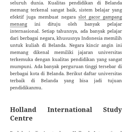
seluruh dunia. Kualitas pendidikan di Belanda
memang terkenal sangat baik, sistem belajar yang
efektif juga membuat negara
slot gacor gampang
menang
ini dituju oleh banyak pelajar
internasional. Setiap tahunnya, ada banyak pelajar
dari berbagai negara, khususnya Indonesia memilih
untuk kuliah di Belanda. Negara kincir angin ini
memang dikenal memiliki jajaran universitas
terkemuka dengan kualitas pendidikan yang sangat
mumpuni. Ada banyak perguruan tinggi tersebar di
berbagai kota di Belanda. Berikut daftar universitas
terbaik di Belanda yang bisa jadi tujuan
pendidikanmu.
Holland International Study
Centre