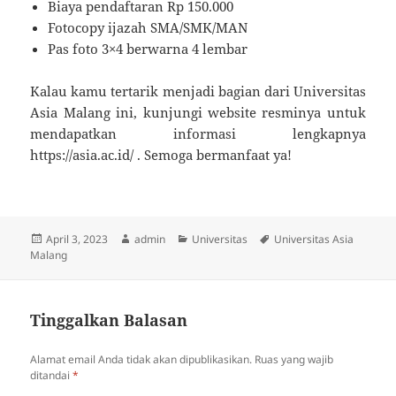
Biaya pendaftaran Rp 150.000
Fotocopy ijazah SMA/SMK/MAN
Pas foto 3×4 berwarna 4 lembar
Kalau kamu tertarik menjadi bagian dari Universitas
Asia Malang ini, kunjungi website resminya untuk
mendapatkan informasi lengkapnya
https://asia.ac.id/ . Semoga bermanfaat ya!
Diposkan
Penulis
Kategori
Tag
April 3, 2023
admin
Universitas
Universitas Asia
pada
Malang
Tinggalkan Balasan
Alamat email Anda tidak akan dipublikasikan.
Ruas yang wajib
ditandai
*