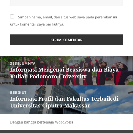
Simpan nama, email, dan situs web saya pada peramban ini
untuk komentar saya berikutnya.
Navigasi
SEBELUMNYA
pos
Informasi Mengenai Beasiswa dan Biaya
Pos
Kuliah Podomoro University
sebelumnya:
BERIKUT
Informasi Profil dan Fakultas Terbaik di
Pos
Universitas Ciputra Makassar
berikutnya:
Dengan bangga bertenaga WordPress