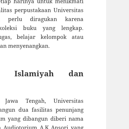
etiap harinya untuk menikmati
alitas perpustakaan Universitas
 perlu diragukan karena
koleksi buku yang lengkap.
gas, belajar kelompok atau
dan menyenangkan.
h Islamiyah dan
i Jawa Tengah, Universitas
gun dua fasilitas penunjang
um yang dibangun diberi nama
 Audiotorium A.K Ansori yang