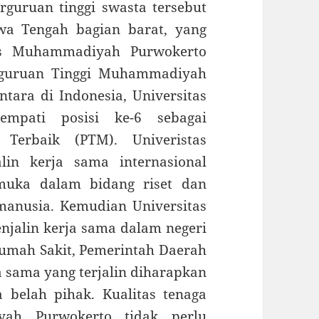
guruan tinggi swasta tersebut
wa Tengah bagian barat, yang
itas Muhammadiyah Purwokerto
erguruan Tinggi Muhammadiyah
tara di Indonesia, Universitas
mpati posisi ke-6 sebagai
Terbaik (PTM). Univeristas
in kerja sama internasional
emuka dalam bidang riset dan
manusia. Kemudian Universitas
alin kerja sama dalam negeri
 Rumah Sakit, Pemerintah Daerah
a sama yang terjalin diharapkan
 belah pihak. Kualitas tenaga
yah Purwokerto tidak perlu