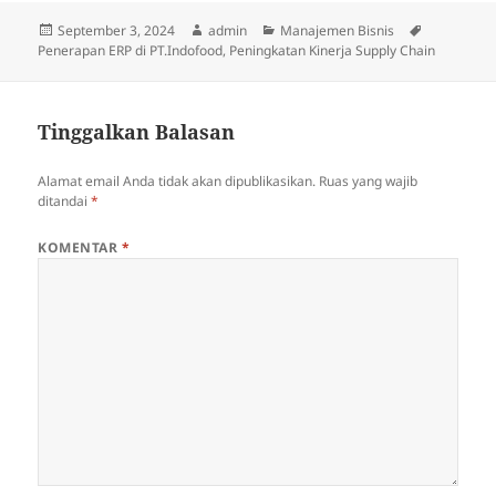
Diposkan
Penulis
Kategori
Tag
September 3, 2024
admin
Manajemen Bisnis
pada
Penerapan ERP di PT.Indofood
,
Peningkatan Kinerja Supply Chain
Tinggalkan Balasan
Alamat email Anda tidak akan dipublikasikan.
Ruas yang wajib
ditandai
*
KOMENTAR
*