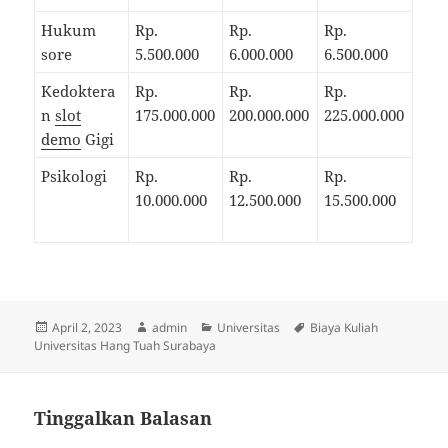
Hukum
Rp.
Rp.
Rp.
sore
5.500.000
6.000.000
6.500.000
Kedoktera
Rp.
Rp.
Rp.
n
slot
175.000.000
200.000.000
225.000.000
demo
Gigi
Psikologi
Rp.
Rp.
Rp.
10.000.000
12.500.000
15.500.000
Diposkan
Penulis
Kategori
Tag
April 2, 2023
admin
Universitas
Biaya Kuliah
pada
Universitas Hang Tuah Surabaya
Tinggalkan Balasan