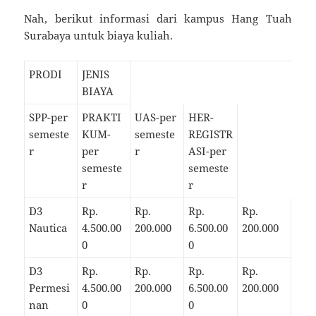
Nah, berikut informasi dari kampus Hang Tuah
Surabaya untuk biaya kuliah.
PRODI
JENIS
BIAYA
SPP-per
PRAKTI
UAS-per
HER-
semeste
KUM-
semeste
REGISTR
r
per
r
ASI-per
semeste
semeste
r
r
D3
Rp.
Rp.
Rp.
Rp.
Nautica
4.500.00
200.000
6.500.00
200.000
0
0
D3
Rp.
Rp.
Rp.
Rp.
Permesi
4.500.00
200.000
6.500.00
200.000
nan
0
0