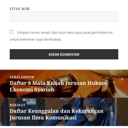
SITUS WEB
Simpan nama, email, dan situs web saya pada peramban ini
untuk komentar saya berikutnya.
Navigasi
SEBELUMNYA
pos
Daftar 8 Mata Kuliah Jurusan Hukum
Pos
Ekonomi Syariah
sebelumnya:
BERIKUT
Daftar Keunggulan dan Kekurangan
Pos
Jurusan Ilmu Komunikasi
berikutnya: