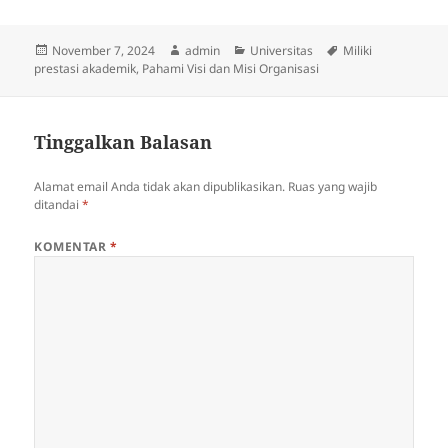
Diposkan
Penulis
Kategori
Tag
November 7, 2024
admin
Universitas
Miliki
pada
prestasi akademik
,
Pahami Visi dan Misi Organisasi
Tinggalkan Balasan
Alamat email Anda tidak akan dipublikasikan.
Ruas yang wajib
ditandai
*
KOMENTAR
*